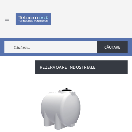

CĂUTARE
REZERVOARE INDUSTRIALE